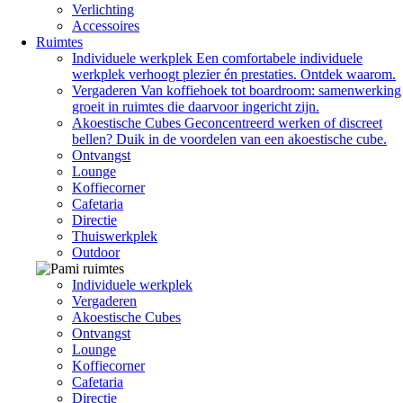
Verlichting
Accessoires
Ruimtes
Individuele werkplek
Een comfortabele individuele
werkplek verhoogt plezier én prestaties. Ontdek waarom.
Vergaderen
Van koffiehoek tot boardroom: samenwerking
groeit in ruimtes die daarvoor ingericht zijn.
Akoestische Cubes
Geconcentreerd werken of discreet
bellen? Duik in de voordelen van een akoestische cube.
Ontvangst
Lounge
Koffiecorner
Cafetaria
Directie
Thuiswerkplek
Outdoor
Individuele werkplek
Vergaderen
Akoestische Cubes
Ontvangst
Lounge
Koffiecorner
Cafetaria
Directie