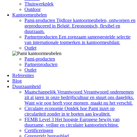
Thuiswerkplek
Outdoor
Kantoormeubelen
Pami-producten
Tijdloze kantoormeubelen, ontworpen en
geproduceerd in België. Ergonomisch, flexibel en
duurzaam.
Partnerproducten
Een zorgzaam samengestelde selectie
van internationale topmerken in kantoormeubilair.
Outlet
Pami-producten
Partnerproducten
Outlet
Referenties
Blog
Duurzaamheid
Maatschappelijk Verantwoord
Verantwoord ondernemen
zit al jaren in onze bedrijfscultuur en stuurt ons dagelijks.
Want wie oog heeft voor morgen, maakt nu het verschil.
Circulaire economie
Ontdek hoe Pami inzet op
circulariteit zonder in te boeten aan kwaliteit.
FEMB Level 3
Het hoogste Europese bewijs van
duurzame, veilige en circulaire kantoorinrichting.
Certificeringen
Greengridz bureaublad