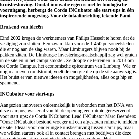
kruisbestuiving. Omdat innovatie eigen is met technologische
vooruitgang, herbergt de Corda INCubator alle start-ups in één
inspirerende omgeving. Voor de totaalinrichting tekende Pami.
Bruisend van ideeën
Eind 2002 kregen de werknemers van Philips Hasselt te horen dat de
vestiging zou sluiten. Een zware klap voor de 1.450 personeelsleden
die er nog aan de slag waren. Maar Limburgers blijven nooit bij de
pakken zitten. De Limburgse Investeringsmaatschappij zag wel graten
in de site en in het campusmodel. Ze doopte de terreinen in 2013 om
tot Corda Campus, het economische epicentrum van Limburg. Wie er
nog maar even rondstruint, voelt de energie die op de site aanwezig is.
Het bruist er van nieuwe ideeën en mogelijkheden, alles oogt hip en
spannend.
INCubator voor start-ups
Aangezien innoveren onlosmakelijk is verbonden met het DNA van
deze campus, was er al van bij de opening een ruimte gereserveerd
voor start-ups: de Corda INCubator. Lead INCubator Marc Beenders:
“Onze INCubator bestond vroeger uit een afgesloten ruimte te midden
de site. Ideaal voor onderlinge kruisbestuiving tussen start-ups, maar
we wilden starters ook al in contact brengen met bedrijven die deze
fase ontgroeid zijn en ruimte bieden aan co-workers. Het