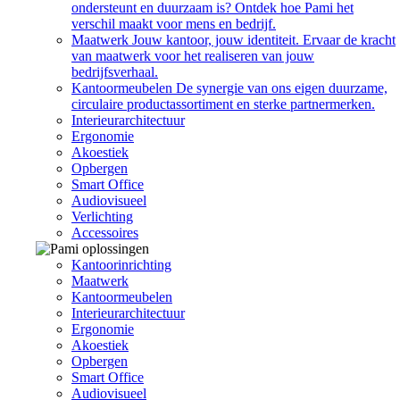
ondersteunt en duurzaam is? Ontdek hoe Pami het
verschil maakt voor mens en bedrijf.
Maatwerk
Jouw kantoor, jouw identiteit. Ervaar de kracht
van maatwerk voor het realiseren van jouw
bedrijfsverhaal.
Kantoormeubelen
De synergie van ons eigen duurzame,
circulaire productassortiment en sterke partnermerken.
Interieurarchitectuur
Ergonomie
Akoestiek
Opbergen
Smart Office
Audiovisueel
Verlichting
Accessoires
Kantoorinrichting
Maatwerk
Kantoormeubelen
Interieurarchitectuur
Ergonomie
Akoestiek
Opbergen
Smart Office
Audiovisueel