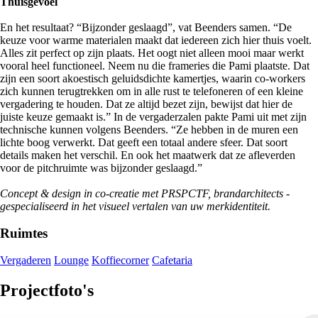
Thuisgevoel
En het resultaat? “Bijzonder geslaagd”, vat Beenders samen. “De
keuze voor warme materialen maakt dat iedereen zich hier thuis voelt.
Alles zit perfect op zijn plaats. Het oogt niet alleen mooi maar werkt
vooral heel functioneel. Neem nu die frameries die Pami plaatste. Dat
zijn een soort akoestisch geluidsdichte kamertjes, waarin co-workers
zich kunnen terugtrekken om in alle rust te telefoneren of een kleine
vergadering te houden. Dat ze altijd bezet zijn, bewijst dat hier de
juiste keuze gemaakt is.” In de vergaderzalen pakte Pami uit met zijn
technische kunnen volgens Beenders. “Ze hebben in de muren een
lichte boog verwerkt. Dat geeft een totaal andere sfeer. Dat soort
details maken het verschil. En ook het maatwerk dat ze afleverden
voor de pitchruimte was bijzonder geslaagd.”
Concept & design in co-creatie met PRSPCTF, brandarchitects -
gespecialiseerd in het visueel vertalen van uw merkidentiteit.
Ruimtes
Vergaderen
Lounge
Koffiecorner
Cafetaria
Projectfoto's