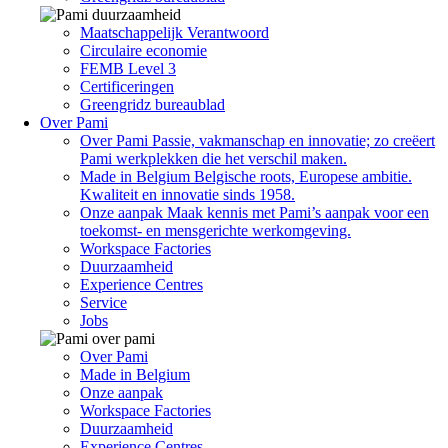
Maatschappelijk Verantwoord
Circulaire economie
FEMB Level 3
Certificeringen
Greengridz bureaublad
Over Pami
Over Pami
Passie, vakmanschap en innovatie; zo creëert
Pami werkplekken die het verschil maken.
Made in Belgium
Belgische roots, Europese ambitie.
Kwaliteit en innovatie sinds 1958.
Onze aanpak
Maak kennis met Pami’s aanpak voor een
toekomst- en mensgerichte werkomgeving.
Workspace Factories
Duurzaamheid
Experience Centres
Service
Jobs
Over Pami
Made in Belgium
Onze aanpak
Workspace Factories
Duurzaamheid
Experience Centres