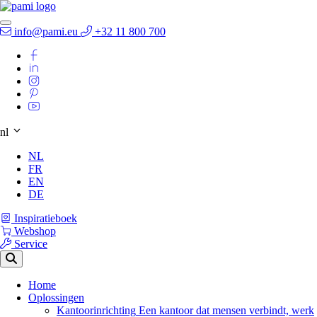
info@pami.eu
+32 11 800 700
nl
NL
FR
EN
DE
Inspiratieboek
Webshop
Service
Home
Oplossingen
Kantoorinrichting
Een kantoor dat mensen verbindt, werk