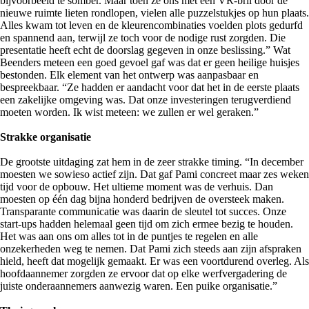
bijvoorbeeld te somber. Maar toen ze ons met een VR-bril door de
nieuwe ruimte lieten rondlopen, vielen alle puzzelstukjes op hun plaats.
Alles kwam tot leven en de kleurencombinaties voelden plots gedurfd
en spannend aan, terwijl ze toch voor de nodige rust zorgden. Die
presentatie heeft echt de doorslag gegeven in onze beslissing.” Wat
Beenders meteen een goed gevoel gaf was dat er geen heilige huisjes
bestonden. Elk element van het ontwerp was aanpasbaar en
bespreekbaar. “Ze hadden er aandacht voor dat het in de eerste plaats
een zakelijke omgeving was. Dat onze investeringen terugverdiend
moeten worden. Ik wist meteen: we zullen er wel geraken.”
Strakke organisatie
De grootste uitdaging zat hem in de zeer strakke timing. “In december
moesten we sowieso actief zijn. Dat gaf Pami concreet maar zes weken
tijd voor de opbouw. Het ultieme moment was de verhuis. Dan
moesten op één dag bijna honderd bedrijven de oversteek maken.
Transparante communicatie was daarin de sleutel tot succes. Onze
start-ups hadden helemaal geen tijd om zich ermee bezig te houden.
Het was aan ons om alles tot in de puntjes te regelen en alle
onzekerheden weg te nemen. Dat Pami zich steeds aan zijn afspraken
hield, heeft dat mogelijk gemaakt. Er was een voortdurend overleg. Als
hoofdaannemer zorgden ze ervoor dat op elke werfvergadering de
juiste onderaannemers aanwezig waren. Een puike organisatie.”