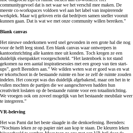
communitygevoel dat is net waar we het verschil mee maken. De
meeste co-workspaces voldoen wel aan het label van inspirerende
werkplek. Maar wij geloven erin dat bedrijven samen sneller vooruit
kunnen gaan. Dat is wat we met onze community willen bereiken.”
Blank canvas
Het nieuwe onderkomen werd snel gevonden in een grote hal die nog
voor de helft leeg stond. Een blank canvas waar ontwerpers in
kantoorinrichting alle kanten mee uit konden. Toch kregen ze een
duidelijk eisenpakket voorgeschoteld. “Het lastenboek is tot stand
gekomen na een aantal inspiratiesessies met een groep van tien start-
ups”, geeft Beenders aan.” We wilden weten wat er goed was en wat
er tekortschoot in de bestaande ruimte en hoe ze zelf de ruimte zouden
indelen. Het concept was dus duidelijk afgebakend, maar om het in te
vullen mochten de partijen die we aangeschreven hadden hun
creativiteit loslaten op de bestaande ruimte voor een totaalinrichting.
We vroegen ook om zoveel mogelijk van het bestaande meubilair weer
te integreren.”
VR-beleving
Het was Pami dat het beste slaagde in die denkoefening. Beenders:
“Nochtans leken ze op papier niet aan kop te staan. De kleuren leken